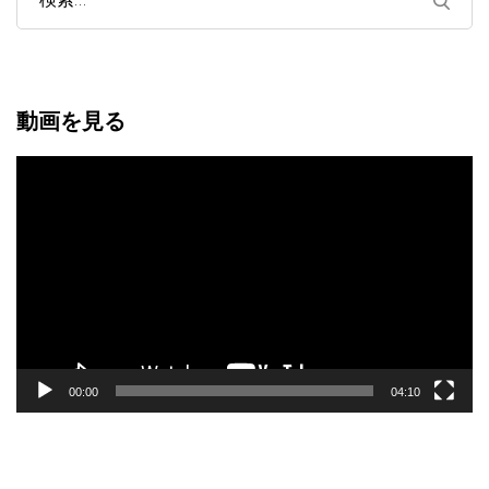
検
索:
動画を見る
動
画
プ
レ
ー
ヤ
ー
00:00
04:10