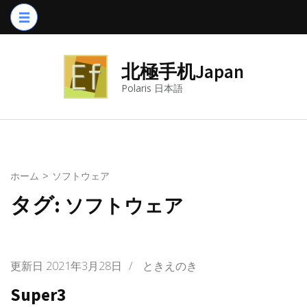
コ
ン
テ
北極手机Japan
ン
ツ
Polaris 日本語
へ
ス
キ
ッ
ホーム
>
ソフトウェア
プ
タグ:
ソフトウェア
(Enter
を
押
更新日
2021年3月28日
/
ときえのき
す)
Super3