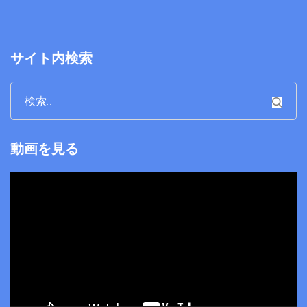
サイト内検索
検
索:
動画を見る
動
画
プ
レ
ー
ヤ
ー