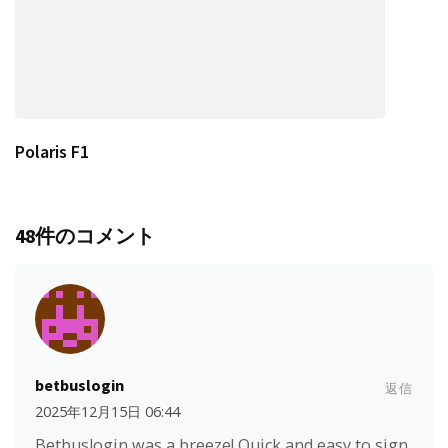
Polaris F1
48件のコメント
betbuslogin
返信
2025年12月15日 06:44
Betbuslogin was a breeze! Quick and easy to sign