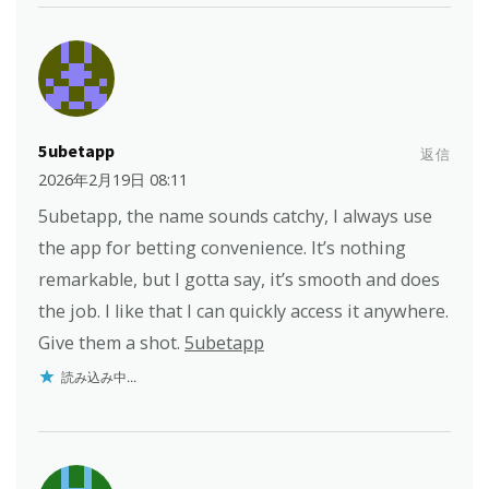
5ubetapp
返信
2026年2月19日 08:11
5ubetapp, the name sounds catchy, I always use
the app for betting convenience. It’s nothing
remarkable, but I gotta say, it’s smooth and does
the job. I like that I can quickly access it anywhere.
Give them a shot.
5ubetapp
読み込み中...