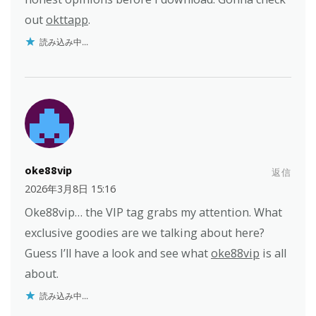
out
okttapp
.
読み込み中...
oke88vip
返信
2026年3月8日 15:16
Oke88vip… the VIP tag grabs my attention. What
exclusive goodies are we talking about here?
Guess I’ll have a look and see what
oke88vip
is all
about.
読み込み中...