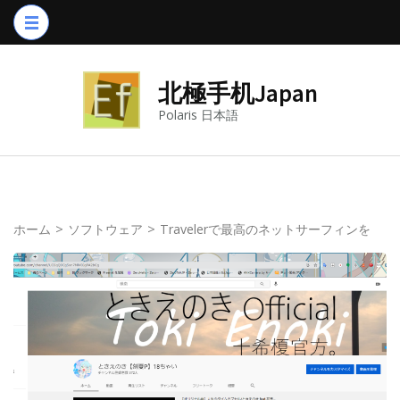
コ
ン
テ
北極手机Japan
ン
ツ
Polaris 日本語
へ
ス
キ
ッ
ホーム
>
ソフトウェア
>
Travelerで最高のネットサーフィンを
プ
(Enter
を
押
す)