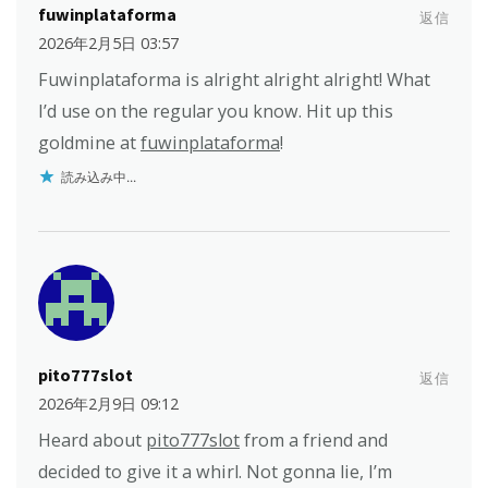
fuwinplataforma
返信
2026年2月5日 03:57
Fuwinplataforma is alright alright alright! What
I’d use on the regular you know. Hit up this
goldmine at
fuwinplataforma
!
読み込み中...
pito777slot
返信
2026年2月9日 09:12
Heard about
pito777slot
from a friend and
decided to give it a whirl. Not gonna lie, I’m