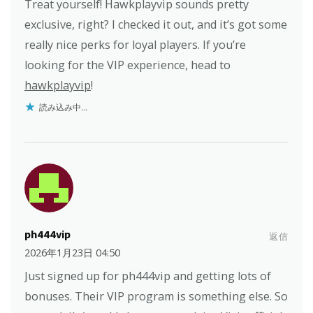
Treat yourself! Hawkplayvip sounds pretty
exclusive, right? I checked it out, and it’s got some
really nice perks for loyal players. If you’re
looking for the VIP experience, head to
hawkplayvip
!
読み込み中...
ph444vip
返信
2026年1月23日 04:50
Just signed up for ph444vip and getting lots of
bonuses. Their VIP program is something else. So