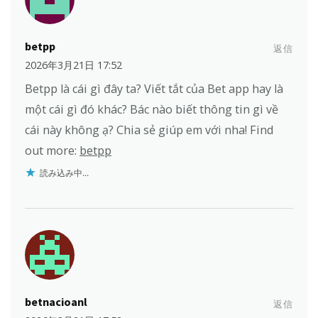
betpp
返信
2026年3月21日 17:52
Betpp là cái gì đây ta? Viết tắt của Bet app hay là
một cái gì đó khác? Bác nào biết thông tin gì về
cái này không ạ? Chia sẻ giúp em với nha! Find
out more:
betpp
読み込み中...
betnacioanl
返信