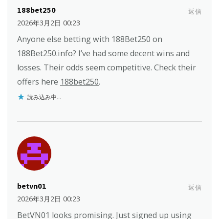
188bet250
返信
2026年3月2日 00:23
Anyone else betting with 188Bet250 on
188Bet250.info? I’ve had some decent wins and
losses. Their odds seem competitive. Check their
offers here
188bet250
.
読み込み中...
betvn01
返信
2026年3月2日 00:23
BetVN01 looks promising. Just signed up using