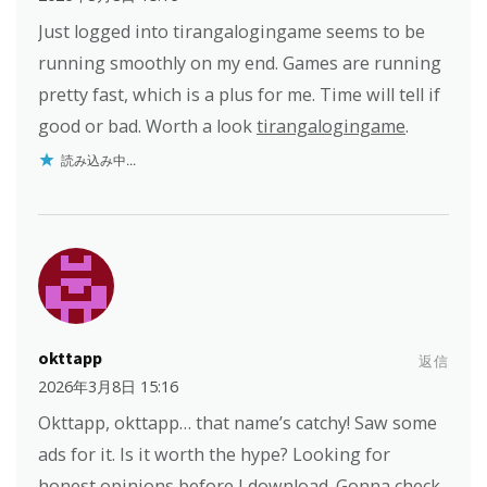
Just logged into tirangalogingame seems to be
running smoothly on my end. Games are running
pretty fast, which is a plus for me. Time will tell if
good or bad. Worth a look
tirangalogingame
.
読み込み中...
okttapp
返信
2026年3月8日 15:16
Okttapp, okttapp… that name’s catchy! Saw some
ads for it. Is it worth the hype? Looking for
honest opinions before I download. Gonna check