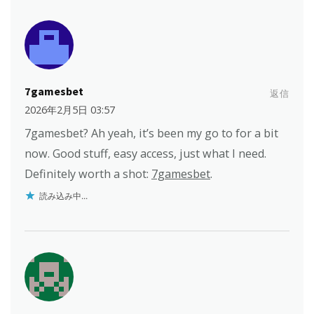
7gamesbet
返信
2026年2月5日 03:57
7gamesbet? Ah yeah, it’s been my go to for a bit
now. Good stuff, easy access, just what I need.
Definitely worth a shot:
7gamesbet
.
読み込み中...