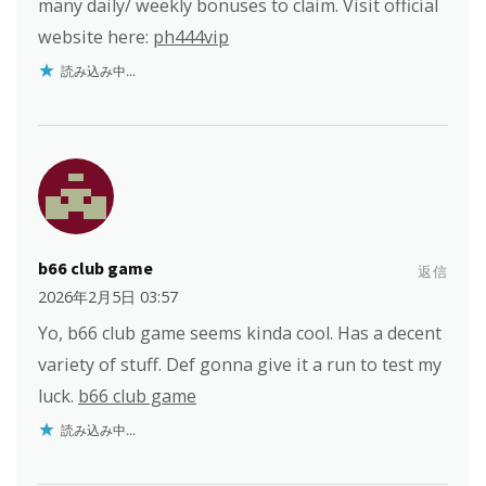
many daily/ weekly bonuses to claim. Visit official
website here:
ph444vip
読み込み中...
b66 club game
返信
2026年2月5日 03:57
Yo, b66 club game seems kinda cool. Has a decent
variety of stuff. Def gonna give it a run to test my
luck.
b66 club game
読み込み中...