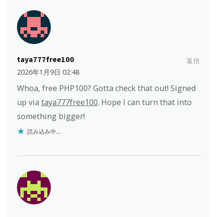
taya777free100
返信
2026年1月9日 02:48
Whoa, free PHP100? Gotta check that out! Signed
up via
taya777free100
. Hope I can turn that into
something bigger!
読み込み中...