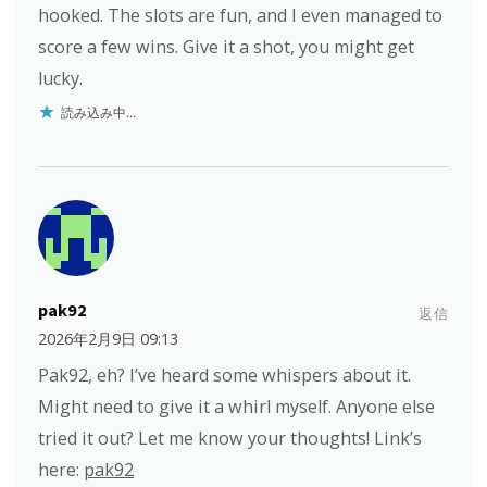
hooked. The slots are fun, and I even managed to
score a few wins. Give it a shot, you might get
lucky.
読み込み中...
pak92
返信
2026年2月9日 09:13
Pak92, eh? I’ve heard some whispers about it.
Might need to give it a whirl myself. Anyone else
tried it out? Let me know your thoughts! Link’s
here:
pak92