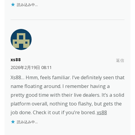
読み込み中...
xs88
返信
2026年2月19日 08:11
Xs88… Hmm, feels familiar. I’ve definitely seen that
name floating around. I remember having a
pretty good time with their live dealers. It’s a solid
platform overall, nothing too flashy, but gets the
job done. Check it out if you’re bored.
xs88
読み込み中...