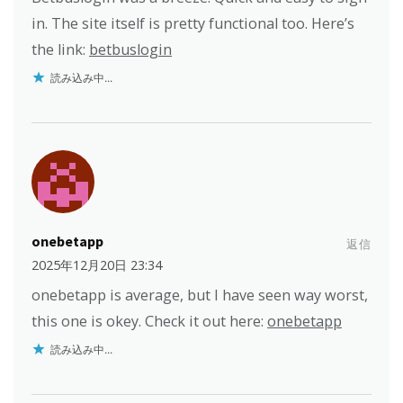
in. The site itself is pretty functional too. Here’s
the link:
betbuslogin
読み込み中...
onebetapp
返信
2025年12月20日 23:34
onebetapp is average, but I have seen way worst,
this one is okey. Check it out here:
onebetapp
読み込み中...