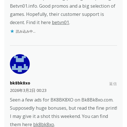
Betvn01.info. Good promos and a big selection of
games. Hopefully, their customer support is
decent. Find it here
betvn01
.
読み込み中...
bk8bk8xo
返信
2026年3月2日 00:23
Seen a few ads for BK8BK8XO on Bk8Bk8xo.com.
Supposedly huge bonuses, but read the fine print!
I may give it a shot this weekend. You can find
them here
bk8bk8xo
.