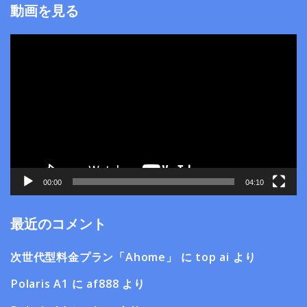
動画を見る
動
画
プ
レ
ー
ヤ
ー
00:00
04:10
最近のコメント
次世代型料金プラン「Ahome」
に
top ai
より
Polaris A1
に
af888
より