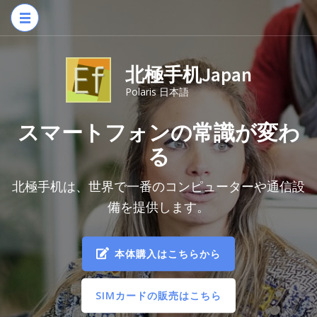
コ
ン
テ
ン
北極手机Japan
ツ
Polaris 日本語
へ
スマートフォンの常識が変わ
ス
る
キ
ッ
北極手机は、世界で一番のコンピューターや通信設
プ
備を提供します。
(Enter
を
押
本体購入はこちらから
す)
SIMカードの販売はこちら